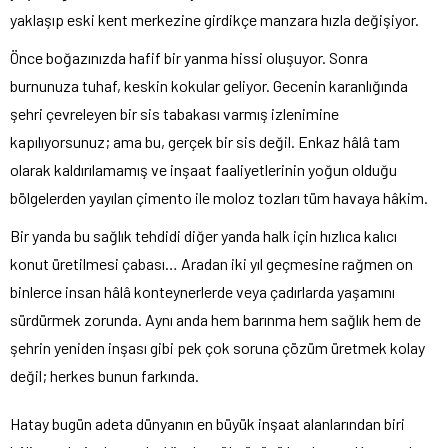
yaklaşıp eski kent merkezine girdikçe manzara hızla değişiyor.
Önce boğazınızda hafif bir yanma hissi oluşuyor. Sonra
burnunuza tuhaf, keskin kokular geliyor. Gecenin karanlığında
şehri çevreleyen bir sis tabakası varmış izlenimine
kapılıyorsunuz; ama bu, gerçek bir sis değil. Enkaz hâlâ tam
olarak kaldırılamamış ve inşaat faaliyetlerinin yoğun olduğu
bölgelerden yayılan çimento ile moloz tozları tüm havaya hâkim.
Bir yanda bu sağlık tehdidi diğer yanda halk için hızlıca kalıcı
konut üretilmesi çabası… Aradan iki yıl geçmesine rağmen on
binlerce insan hâlâ konteynerlerde veya çadırlarda yaşamını
sürdürmek zorunda. Aynı anda hem barınma hem sağlık hem de
şehrin yeniden inşası gibi pek çok soruna çözüm üretmek kolay
değil; herkes bunun farkında.
Hatay bugün adeta dünyanın en büyük inşaat alanlarından biri