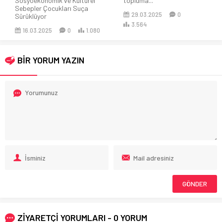
Sosyoekonomik ve Kültürel
topluma...
Sebepler Çocukları Suça
29.03.2025
0
Sürüklüyor
3.564
16.03.2025
0
1.080
BİR YORUM YAZIN
ZİYARETÇİ YORUMLARI - 0 YORUM