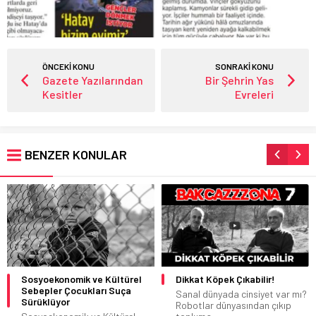
ÖNCEKİ KONU
SONRAKİ KONU
Gazete Yazılarından
Bir Şehrin Yas
Kesitler
Evreleri
BENZER KONULAR
Sosyoekonomik ve Kültürel
Dikkat Köpek Çıkabilir!
Sebepler Çocukları Suça
Sanal dünyada cinsiyet var mı?
Sürüklüyor
Robotlar dünyasından çıkıp