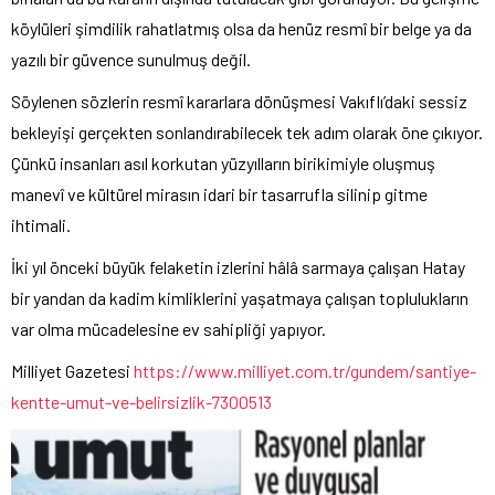
köylüleri şimdilik rahatlatmış olsa da henüz resmî bir belge ya da
yazılı bir güvence sunulmuş değil.
Söylenen sözlerin resmî kararlara dönüşmesi Vakıflı’daki sessiz
bekleyişi gerçekten sonlandırabilecek tek adım olarak öne çıkıyor.
Çünkü insanları asıl korkutan yüzyılların birikimiyle oluşmuş
manevî ve kültürel mirasın idari bir tasarrufla silinip gitme
ihtimali.
İki yıl önceki büyük felaketin izlerini hâlâ sarmaya çalışan Hatay
bir yandan da kadim kimliklerini yaşatmaya çalışan toplulukların
var olma mücadelesine ev sahipliği yapıyor.
Milliyet
Gazetesi
https://www.milliyet.com.tr/gundem/santiye-
kentte-umut-ve-belirsizlik-7300513