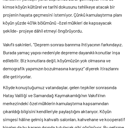
kimse köyün kültürel ve tarihî dokusunu tehlikeye atacak bir
projenin hayata geçmesini istemiyor. Çünkü kamulaştırma planı
köyün yüzde 40’lık bölümünü -özel mülkleri de kapsayacak
şekilde- projeye dâhil etmeyi öngörüyordu.
Vakıflı sakinleri, “Deprem sonrası barınma ihtiyacının farkındayız.
Burada yamaç yapısı nedeniyle depreme dayanıklı konutlar inşa
edilebilir. Biz konutlara değil, köyümüzün yok olmasına ve
demografik yapımızın bozulmasına karşıyız” diyerek itirazlarını
dile getiriyorlar.
Köyde konuştuğumuz vatandaşlar, gelen tepkiler sonrasında
Hatay Valiliği ve Samandağ Kaymakamlığı’nın Vakıflı’nın
merkezindeki özel mülklerin kamulaştırma kapsamından
çıkarıldığı bilgisini kendileriyle paylaştığını aktarıyor. Köyün
simgesi hâline gelmiş kahvaltı salonları, kahvehane ve kooperatif
binaları da bu kararın dışında tutulacak gibi görünüyor. Bu gelişme