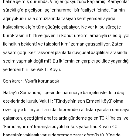
hâline gelmiş durumda. Vinçler gökyüzünü kaplamış. Kamyonlar
sürekli gidip geliyor. İşçiler hummalı bir faaliyet içinde. Tarihin
ağır yükünü hâlâ omuzlarında taşıyan kent yeniden ayağa
kalkabilmek için tüm gücüyle çabalıyor. Ne var ki bu süreçte
bürokrasinin hızlı ve güvenilir konut üretimi amacıyla izlediği yol
ile halkın beklenti ve talepleri kimi zaman çatışabiliyor. Zaten
yaşam çoğu kez rasyonel planlarla duygusal bağlılıklar arasında
seçim yapmak değil mi? Bu ikilemin en çarpıcı şekilde yaşandığı
yerlerden biri ise Vakıflı Köyü.
Son karar: Vakıflı korunacak
Hatay’ın Samandağ ilçesinde, narenciye bahçeleriyle dolu dağ
eteklerinde kurulu Vakıflı; “Türkiye’nin son Ermeni köyü” olma
özelliğiyle biliniyor. Tam da depremden aldıkları yaraları sarmaya
çalışırken, geçtiğimiz haftalarda gündeme gelen TOKİ ihalesi ve
“kamulaştırma” kararıyla büyük bir şok yaşadılar. Köyün 40
hanesinin yaklaşık yarısı depremde zarar görmüştü. Yine de