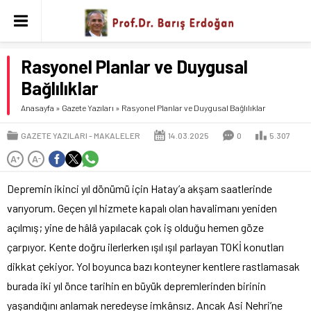
Rasyonel Planlar ve Duygusal
Bağlılıklar
Anasayfa
»
Gazete Yazıları
»
Rasyonel Planlar ve Duygusal Bağlılıklar
GAZETE YAZILARI
MAKALELER
14.03.2025
0
5.307
A
A
+
-
Depremin ikinci yıl dönümü için Hatay’a akşam saatlerinde
varıyorum. Geçen yıl hizmete kapalı olan havalimanı yeniden
açılmış; yine de hâlâ yapılacak çok iş olduğu hemen göze
çarpıyor. Kente doğru ilerlerken ışıl ışıl parlayan TOKİ konutları
dikkat çekiyor. Yol boyunca bazı konteyner kentlere rastlamasak
burada iki yıl önce tarihin en büyük depremlerinden birinin
yaşandığını anlamak neredeyse imkânsız. Ancak Asi Nehri’ne